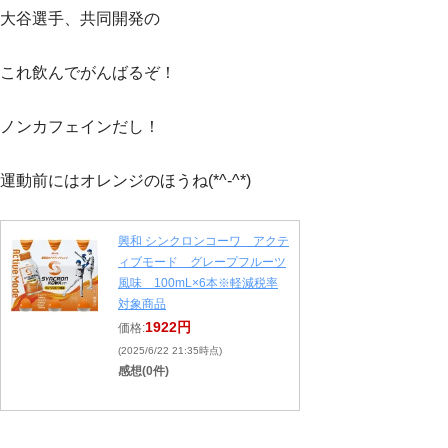
大谷選手、共同開発の
これ飲んでがんばるぞ！
ノンカフェインだし！
運動前にはオレンジのほうね(*^-^*)
興和 シンクロンコーワ アクテ
ィブモード グレープフルーツ
風味 100mL×6本※軽減税率
対象商品
1922円
価格:
(2025/6/22 21:35時点)
感想(0件)