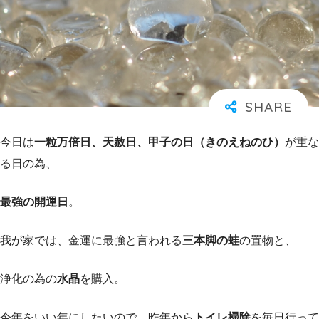
今日は
一粒万倍日、天赦日、甲子の日（きのえねのひ）
が重な
る日の為、
最強の開運日
。
我が家では、金運に最強と言われる
三本脚の蛙
の置物と、
浄化の為の
水晶
を購入。
今年をいい年にしたいので、昨年から
トイレ掃除
を毎日行って