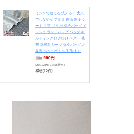
ミシンで縫える 洗える！ 丈夫
でしなやか アルミ 保温 保冷 シ
ート 手芸 《 生地 保冷バッグ メ
ッシュ ランチバッグ バッグ キ
ルティング ひざ掛け ベスト 毛
布 防寒着 シーツ 保冷バッグ お
弁当 ペットボトル 手作り 》
990円
価格:
(2022/8/8 22:46時点)
感想(12件)